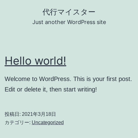
コ
代行マイスター
ン
Just another WordPress site
テ
ン
ツ
Hello world!
へ
ス
キ
Welcome to WordPress. This is your first post.
ッ
Edit or delete it, then start writing!
プ
投稿日:
2021年3月18日
カテゴリー:
Uncategorized